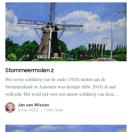
Stommeermolen 2
Het eerste schilderij van de oude (1920) molen aan de
Stommeerkade in Aalsmeer was destijds (febr. 2018) al snel
verkocht. Het werd tijd voor een nieuw schilderij van deze
prachtige molen.
Jan van Wissen
9 mei 2022
•
1 min read