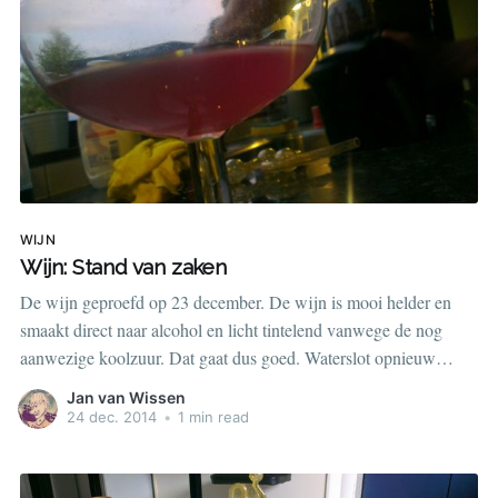
WIJN
Wijn: Stand van zaken
De wijn geproefd op 23 december. De wijn is mooi helder en
smaakt direct naar alcohol en licht tintelend vanwege de nog
aanwezige koolzuur. Dat gaat dus goed. Waterslot opnieuw
aangebracht waarna de wijn weer duidelijk verder begon te
Jan van Wissen
gisten. Het waterslot vertoont een drukverschil van 4 tot 5 cm
24 dec. 2014
•
1 min read