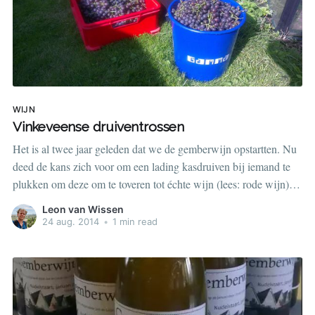
WIJN
Vinkeveense druiventrossen
Het is al twee jaar geleden dat we de gemberwijn opstartten. Nu
deed de kans zich voor om een lading kasdruiven bij iemand te
plukken om deze om te toveren tot échte wijn (lees: rode wijn).
Deze kans hebben wij aangegrepen en zo zijn we vandaag
Leon van Wissen
begonnen met plukken en
24 aug. 2014
•
1 min read