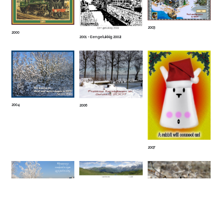
2003
2000
2001 - Een gelukkig 2002!
2004
2006
2007
2009
2008
2010