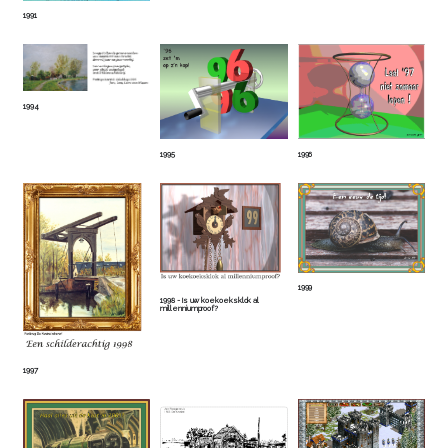
1991
1994
1996
1995
1999
1998 - Is uw koekoeksklok al
millenniumproof?
1997